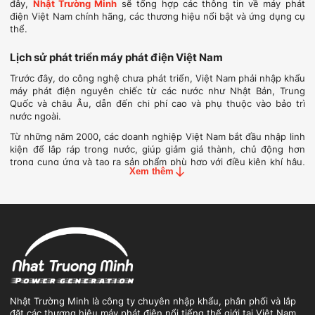
đây,
Nhật Trường Minh
sẽ tổng hợp các thông tin về máy phát
điện Việt Nam chính hãng, các thương hiệu nổi bật và ứng dụng cụ
thể.
Lịch sử phát triển máy phát điện Việt Nam
Trước đây, do công nghệ chưa phát triển, Việt Nam phải nhập khẩu
máy phát điện nguyên chiếc từ các nước như Nhật Bản, Trung
Quốc và châu Âu, dẫn đến chi phí cao và phụ thuộc vào bảo trì
nước ngoài.
Từ những năm 2000, các doanh nghiệp Việt Nam bắt đầu nhập linh
kiện để lắp ráp trong nước, giúp giảm giá thành, chủ động hơn
trong cung ứng và tạo ra sản phẩm phù hợp với điều kiện khí hậu,
Xem thêm
môi trường vận hành trong nước. Đây là bước tiến quan trọng
trong quá trình nội địa hóa và tự chủ công nghệ.
Để đạt được điều đó, Việt Nam đã tiếp thu có chọn lọc công nghệ
và kinh nghiệm từ các nước phát triển, vừa học hỏi, vừa điều chỉnh
cho phù hợp với thực tế. Sự chọn lọc này là cần thiết vì:
Thứ nhất,
trình độ kỹ thuật và quy trình sản xuất
giữa hai nền
kinh tế có sự khác biệt, đòi hỏi điều chỉnh về thiết kế và lắp ráp.
Thứ hai,
nhu cầu và điều kiện sử dụng
tại Việt Nam khác biệt,
nên một số tính năng của máy nhập khẩu trở nên dư thừa, cần
Nhật Trường Minh là công ty chuyên nhập khẩu, phân phối và lắp
được tối ưu lại để vận hành hiệu quả hơn.
đặt các thương hiệu máy phát điện nổi tiếng thế giới tại Việt Nam.