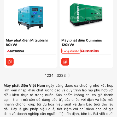
Máy phát điện Mitsubishi
Máy phát điện Cummins
80kVA
120kVA
Hàng sẵn kho
1
2
3
4
…
32
33
Máy phát điện Việt Nam
ngày càng được ưa chuộng nhờ kết hợp
linh kiện nhập khẩu chất lượng cao và quy trình lắp ráp phù hợp với
điều kiện thực tế trong nước. Sản phẩm không chỉ có giá thành
cạnh tranh mà còn dễ dàng bảo trì, sửa chữa với dịch vụ hậu mãi
nhanh chóng, giúp tối ưu hóa hiệu suất và đảm bảo tuổi thọ lâu
dài. Đây là giải pháp hiệu quả, tiết kiệm chi phí dành cho cả gia
đình và doanh nghiệp cần nguồn điện ổn định, bền bỉ. Bài viết dưới