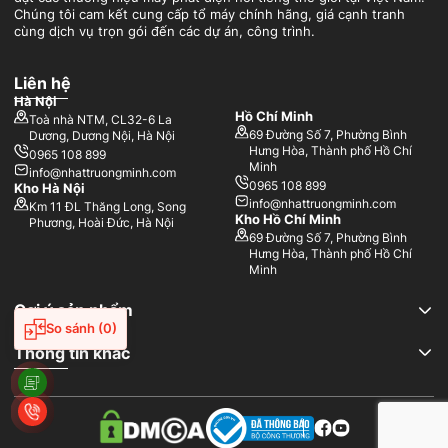
Chúng tôi cam kết cung cấp tổ máy chính hãng, giá cạnh tranh
cùng dịch vụ trọn gói đến các dự án, công trình.
Liên hệ
Hà Nội
Hồ Chí Minh
Toà nhà NTM, CL32-6 La
69 Đường Số 7, Phường Bình
Dương, Dương Nội, Hà Nội
Hưng Hòa, Thành phố Hồ Chí
0965 108 899
Minh
info@nhattruongminh.com
0965 108 899
Kho Hà Nội
info@nhattruongminh.com
Km 11 ĐL Thăng Long, Song
Kho Hồ Chí Minh
Phương, Hoài Đức, Hà Nội
69 Đường Số 7, Phường Bình
Hưng Hòa, Thành phố Hồ Chí
Minh
Máy phát điện Việt Nam là thiết bị được chế tạo hoặc lắp ráp tại
Việt Nam với các phụ kiện nhập khẩu chính hãng
Gợi ý sản phẩm
So sánh
(0)
Hiện nay, các doanh nghiệp trong nước đã áp dụng tiêu chuẩn
quốc tế, hợp tác với các thương hiệu
máy phát điện chạy dầu
lớn
Thông tin khác
như Cummins, Mitsubishi, Perkins, Kubota,…qua đó nâng cao chất
lượng, giảm chi phí và tăng sức cạnh tranh, đáp ứng tốt nhu cầu
trong nước và hướng tới xuất khẩu trong tương lai.
Ưu điểm của máy phát điện lắp ráp tại Việt Nam