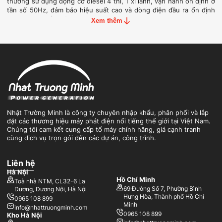
thường sử dụng động cơ diesel 4 thì, 1 xi lanh, vận hành ổn định ở
tần số 50Hz, đảm bảo hiệu suất cao và dòng điện đầu ra ổn định
theo tiêu chuẩn lưới điện tại Việt Nam.
Xem thêm
Nhật Trường Minh là công ty chuyên nhập khẩu, phân phối và lắp
đặt các thương hiệu máy phát điện nổi tiếng thế giới tại Việt Nam.
Chúng tôi cam kết cung cấp tổ máy chính hãng, giá cạnh tranh
cùng dịch vụ trọn gói đến các dự án, công trình.
Liên hệ
Máy phát điện công suất 12kW là pháp dự phòng điện năng hiệu
Hà Nội
quả cho gia đình và kinh doanh nhỏ lẻ
Hồ Chí Minh
Toà nhà NTM, CL32-6 La
69 Đường Số 7, Phường Bình
Dương, Dương Nội, Hà Nội
Ưu nhược điểm của máy phát điện 12kW
Hưng Hòa, Thành phố Hồ Chí
0965 108 899
Minh
info@nhattruongminh.com
0965 108 899
Kho Hà Nội