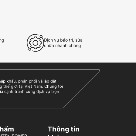
ng
Dịch vụ bảo trì, sửa
Hỗ
chữa nhanh chóng
tâ
 khẩu, phân phối và lắp đặt
g thế giới tại Việt Nam. Chúng tôi
iá cạnh tranh cùng dịch vụ trọn
phẩm
Thông tin
BENZEN POWER