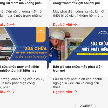
ững ưu điểm mà không phải
công trình tiết kiệm chi phi phí
g biết
hát điện năng lượng mặt trời
Máy phát điện công nghiệp là một
đánh giá là một trong những
thiết bị có giá trị không hề nhỏ.…
ài viết
Đọc bài viết
hỉ sửa chữa máy phát điện
Báo giá sửa chữa máy phát điện
nghiệp tốt nhất hiện nay
trọn gói
Trường Minh cung cấp dịch vụ
Đầu tư máy phát điện cho doanh
hữa máy phát điện công
nghiệp là việc làm vô cùng cần
p, phân…
thiết…
ài viết
Đọc bài viết
1
2
3
4
5
6
7