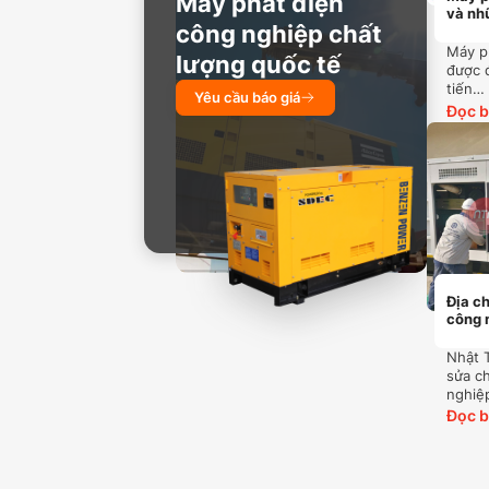
Máy phát điện
và nh
công nghiệp chất
ai cũn
Máy p
lượng quốc tế
được 
tiến…
Yêu cầu báo giá
Đọc b
Địa c
công 
Nhật 
sửa c
nghiệ
Đọc b