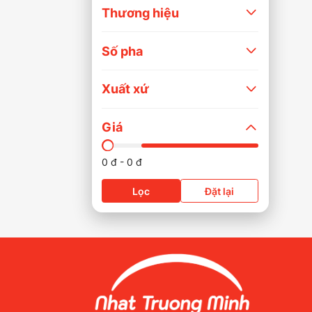
Thương hiệu
Số pha
Xuất xứ
Giá
-
0
đ
0
đ
Lọc
Đặt lại