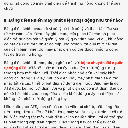
động tắt động cơ máy phát điện để tránh hư hỏng không thể sửa
chữa.
III. Bảng điều khiển máy phát điện hoạt động như thế nào?
Bảng điều khiển chứa bộ vi xử lý có thể xử lý và thao tác đầu vào
từ các cảm biến. Điều này giúp cung cấp phản hồi cho bộ phát
điện để tự giám sát và quản lý bất kỳ quy trình nào. Ví dụ, khi động
cơ bắt đầu đạt đến nhiệt độ đáp ứng hoặc vượt quá mức cài đặt
của cảm biến nhiệt độ, máy phát điện có thể được nhắc tự động
tắt để tránh hư hỏng.
Bảng điều khiển thường được ghép nối với
bộ tủ chuyển đổi nguồn
tự động ATS
. ATS sẽ nhắc nhở máy phát điện khởi động trong
trường hợp mất điện lưới. Thời gian nhắc nhở đến khi máy khởi
động chỉ trong vài giây. Sau có điện lưới, máy phát điện sẽ được
nhắc tắt và các thiết bị bắt đầu sử dụng điện lưới. Điều này là do
ATS được kết nối với điện lưới và phát điện sự cố mất điện. Sau đó
nó sẽ báo hiệu cho bảng điều khiển khởi động máy phát điện mà
không cần phải khởi động bằng tay.
Nếu không có ATS, bạn sẽ cần nhân viên tại chỗ tự bật công tắc
trên bảng điều khiển để khởi động máy và tắt máy khi điện lưới trở
lại. Việc không tắt máy phát điện khi có nguồn điện lưới có thể gây
ra hiện tượng cấp điện ngược. Hiện tượng này có thể gây chết
người cho bất kỳ thợ điện nào đang làm việc trên đường dây điện.